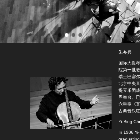
朱亦兵
国际大提
院第一批
瑞⼠巴塞
北京中央
提琴乐团成
界舞台。已
六重奏《瓦
古典⾳乐
Yi-Bing Ch
In 1986 Yi
graduating